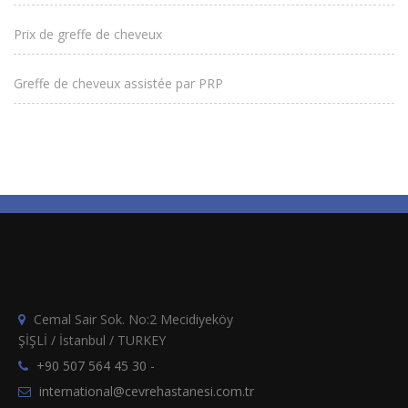
Prix de greffe de cheveux
Greffe de cheveux assistée par PRP
Cemal Sair Sok. No:2 Mecidiyeköy
ŞİŞLİ / İstanbul / TURKEY
+90 507 564 45 30
-
international@cevrehastanesi.com.tr