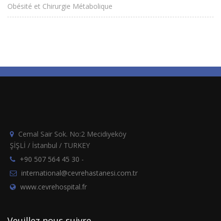
Obésité et Chirurgie Métabolique
Cemal Sair Sok. No:2 Mecidiyeköy
ŞİŞLİ / İstanbul / TURKEY
+90 507 564 45 30
-
international@cevrehastanesi.com.tr
www.cevrehospital.fr
Veuillez nous suivre